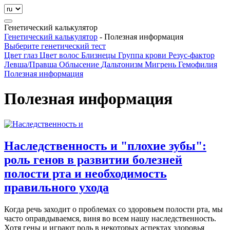
Генетический калькулятор
Генетический калькулятор
-
Полезная информация
Выберите генетический тест
Цвет глаз
Цвет волос
Близнецы
Группа крови
Резус-фактор
Левша/Правша
Облысение
Дальтонизм
Мигрень
Гемофилия
Полезная информация
Полезная информация
Наследственность и "плохие зубы":
роль генов в развитии болезней
полости рта и необходимость
правильного ухода
Когда речь заходит о проблемах со здоровьем полости рта, мы
часто оправдываемся, виня во всем нашу наследственность.
Хотя гены и играют роль в некоторых аспектах здоровья