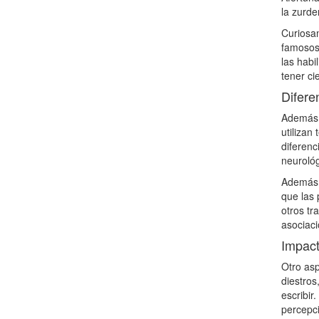
la zurde
Curiosam
famosos 
las habi
tener ci
Difere
Además d
utilizan
diferenc
neurológ
Además, 
que las 
otros t
asociaci
Impact
Otro asp
diestros
escribir
percepc