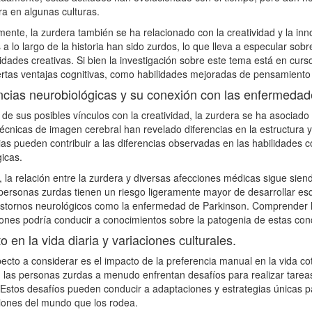
ra en algunas culturas.
ente, la zurdera también se ha relacionado con la creatividad y la in
a lo largo de la historia han sido zurdos, lo que lleva a especular sob
lidades creativas. Si bien la investigación sobre este tema está en cur
ertas ventajas cognitivas, como habilidades mejoradas de pensamiento
ncias neurobiológicas y su conexión con las enfermedad
e sus posibles vínculos con la creatividad, la zurdera se ha asociado 
 técnicas de imagen cerebral han revelado diferencias en la estructura y
ias pueden contribuir a las diferencias observadas en las habilidades co
icas.
la relación entre la zurdera y diversas afecciones médicas sigue siendo
personas zurdas tienen un riesgo ligeramente mayor de desarrollar es
rastornos neurológicos como la enfermedad de Parkinson. Comprender 
ones podría conducir a conocimientos sobre la patogenia de estas cond
o en la vida diaria y variaciones culturales.
ecto a considerar es el impacto de la preferencia manual en la vida c
, las personas zurdas a menudo enfrentan desafíos para realizar tarea
. Estos desafíos pueden conducir a adaptaciones y estrategias únicas 
iones del mundo que los rodea.