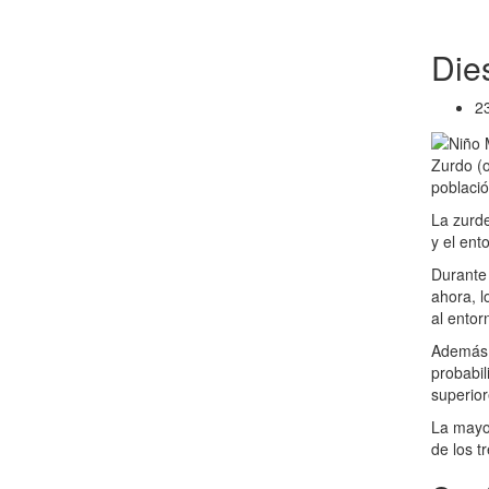
Dies
2
Zurdo (o
població
La zurde
y el ent
Durante 
ahora, l
al entor
Además, 
probabi
superior
La mayor
de los t