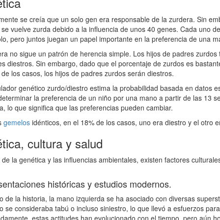
tica
mente se creía que un solo gen era responsable de la zurdera. Sin em
 se vuelve zurda debido a la influencia de unos 40 genes. Cada uno 
olo, pero juntos juegan un papel importante en la preferencia de una m
ra no sigue un patrón de herencia simple. Los hijos de padres zurdos 
s diestros. Sin embargo, dado que el porcentaje de zurdos es bastant
de los casos, los hijos de padres zurdos serán diestros.
lador genético zurdo/diestro estima la probabilidad basada en datos 
determinar la preferencia de un niño por una mano a partir de las 13 
ia, lo que significa que las preferencias pueden cambiar.
s
gemelos
idénticos, en el 18% de los casos, uno era diestro y el otro e
ica, cultura y salud
 de la genética y las influencias ambientales, existen factores cultural
entaciones históricas y estudios modernos.
go de la historia, la mano izquierda se ha asociado con diversas supers
o se consideraba tabú o incluso siniestro, lo que llevó a esfuerzos par
damente, estas actitudes han evolucionado con el tiempo, pero aún hoy