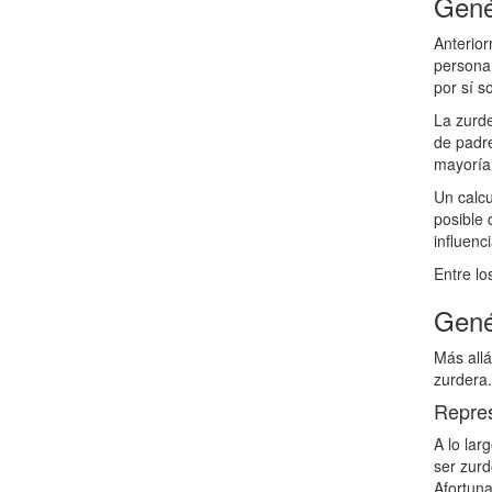
Gené
Anterior
persona
por sí s
La zurde
de padre
mayoría 
Un calcu
posible 
influenc
Entre lo
Genét
Más allá
zurdera.
Repres
A lo lar
ser zurd
Afortuna